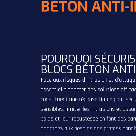
BÉTON ANTI-
adaptées à vos besoi
expert.
DÉCOUVREZ NOS SOL
POURQUOI SÉCURIS
BLOCS BÉTON ANTI
Face aux risques d’intrusion et d’attaque
essentiel d’adopter des solutions effica
constituent une réponse fiable pour sécu
sensibles, limiter les intrusions et assu
poids et leur robustesse en font des bar
adaptées aux besoins des professionnel