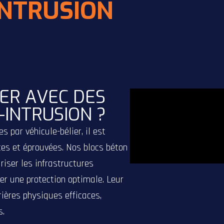
INTRUSION
ns spécifiques, avec un accompagneme
UTIONS ANTI-INTRUSION
ER AVEC DES
-INTRUSION ?
s par véhicule-bélier, il est
ces et éprouvées. Nos blocs béton
riser les infrastructures
rer une protection optimale. Leur
rières physiques efficaces,
s.