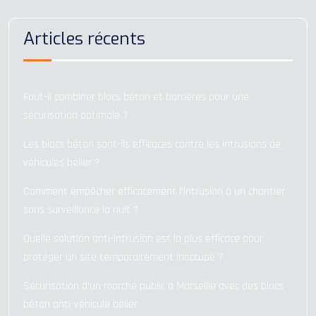
Articles récents
Faut-il combiner blocs béton et barrières pour une
sécurisation optimale ?
Les blocs béton sont-ils efficaces contre les intrusions de
véhicules bélier ?
Comment empêcher efficacement l’intrusion à un chantier
sans surveillance la nuit ?
Quelle solution anti-intrusion est la plus efficace pour
protéger un site temporairement inoccupé ?
Sécurisation d’un marché public à Marseille avec des blocs
béton anti-véhicule bélier