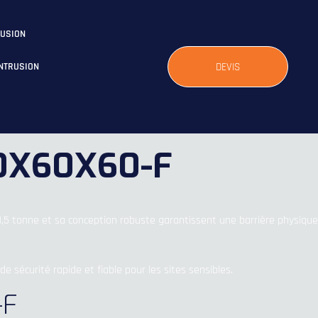
RUSION
DEVIS
INTRUSION
80X60X60-F
 1,5 tonne et sa conception robuste garantissent une barrière physique
e sécurité rapide et fiable pour les sites sensibles.
-F