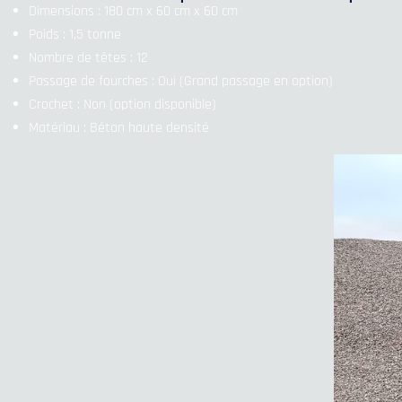
Dimensions : 180 cm x 60 cm x 60 cm
Poids : 1,5 tonne
Nombre de têtes : 12
Passage de fourches : Oui (Grand passage en option)
Crochet : Non (option disponible)
Matériau : Béton haute densité