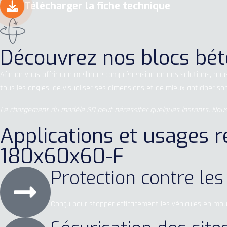
Télécharger la fiche technique
Découvrez nos blocs béto
Afin de vous offrir une meilleure compréhension de nos solutions, n
tous les angles, de visualiser ses dimensions et de mieux anticiper so
Le chargement du modèle 3D peut nécessiter quelques instants. Nous
Applications et usages 
180x60x60-F
Protection contre les
Conçu pour stopper efficacement les véhicules en mouv