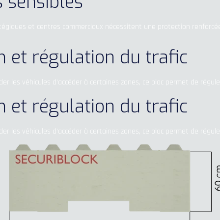
s sensibles
giques et centres commerciaux nécessitent une protection renforcée c
t régulation du trafic
der les véhicules d’accéder à certaines zones, ce bloc permet de réguler
t régulation du trafic
der les véhicules d’accéder à certaines zones, ce bloc permet de réguler