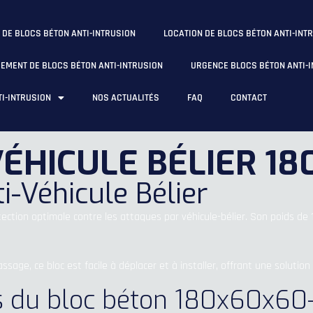
 DE BLOCS BÉTON ANTI-INTRUSION
LOCATION DE BLOCS BÉTON ANTI-INT
EMENT DE BLOCS BÉTON ANTI-INTRUSION
URGENCE BLOCS BÉTON ANTI-
I-INTRUSION
NOS ACTUALITÉS
FAQ
CONTACT
VÉHICULE BÉLIER 1
i-Véhicule Bélier
ection optimale contre les attaques par véhicule-bélier. Son poids de
ge, ce bloc est facile à déplacer et à installer, offrant une solution d
es du bloc béton 180x60x60