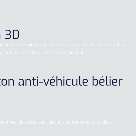
n 3D
on
. Cette technologie vous permet de découvrir chaque modèle sous
d’explorer nos produits avant votre commande.
n anti-véhicule bélier
iétonnes, des accès sensibles et des événements publics.