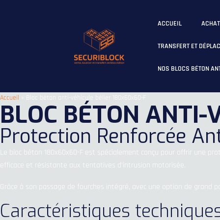
ACCUEIL
ACHAT
TRANSFERT ET DÉPLAC
NOS BLOCS BÉTON ANT
Accueil
»
Bloc béton anti-véhicule bélier 180x60x60-F
BLOC BÉTON ANTI-
Protection Renforcée Ant
Le bloc béton 180x60x60-F est spécialement conçu pour offrir une prot
efficace et résistante aux tentatives d’intrusion motorisée.
Grâce à son passage de fourches intégré, avec une option de grand passa
Caractéristiques techniqu