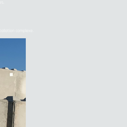
es.
tallation complexe.