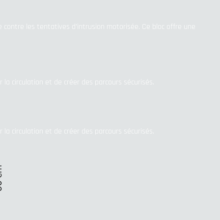
ontre les tentatives d’intrusion motorisée. Ce bloc offre une
 la circulation et de créer des parcours sécurisés.
 la circulation et de créer des parcours sécurisés.