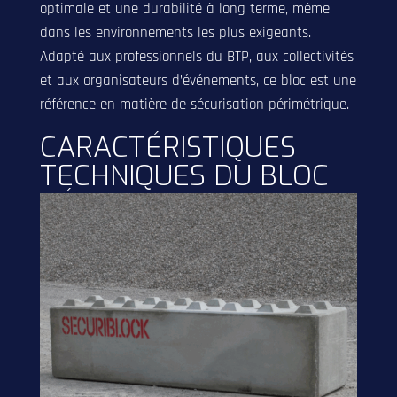
optimale et une durabilité à long terme, même
dans les environnements les plus exigeants.
Adapté aux professionnels du BTP, aux collectivités
et aux organisateurs d’événements, ce bloc est une
référence en matière de sécurisation périmétrique.
CARACTÉRISTIQUES
TECHNIQUES DU BLOC
BÉTON 240X60X60
Dimensions : 240 cm x 60 cm x 60 cm
Poids : 2 tonnes
Nombre de têtes : 16
Passage de fourches : Non
Crochet : Non (option disponible)
Matériau : Béton haute densité