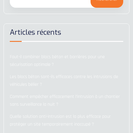
Articles récents
Faut-il combiner blocs béton et barrières pour une
sécurisation optimale ?
Les blocs béton sont-ils efficaces contre les intrusions de
véhicules bélier ?
Comment empêcher efficacement l’intrusion à un chantier
sans surveillance la nuit ?
Quelle solution anti-intrusion est la plus efficace pour
protéger un site temporairement inoccupé ?