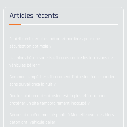
Articles récents
Faut-il combiner blocs béton et barrières pour une
sécurisation optimale ?
Les blocs béton sont-ils efficaces contre les intrusions de
véhicules bélier ?
Comment empêcher efficacement l’intrusion à un chantier
sans surveillance la nuit ?
Quelle solution anti-intrusion est la plus efficace pour
protéger un site temporairement inoccupé ?
Sécurisation d’un marché public à Marseille avec des blocs
béton anti-véhicule bélier