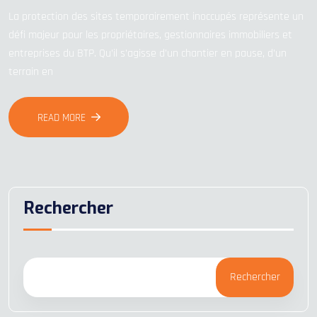
La protection des sites temporairement inoccupés représente un
défi majeur pour les propriétaires, gestionnaires immobiliers et
entreprises du BTP. Qu’il s’agisse d’un chantier en pause, d’un
terrain en
READ MORE
Rechercher
Rechercher